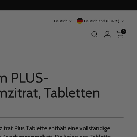
Sprache
Währung
Deutsch
Deutschland (EUR €)
0
um PLUS-
mzitrat, Tabletten
itrat Plus Tablette enthält eine vollständige