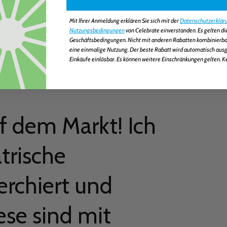
Mit Ihrer Anmeldung erklären Sie sich mit der
Datenschutzerklär
Nutzungsbedingungen
von Celebrate einverstanden. Es gelten d
Geschäftsbedingungen. Nicht mit anderen Rabatten kombinierbar.
Ihre Routine
eine einmalige Nutzung. Der beste Rabatt wird automatisch ausge
Einkäufe einlösbar. Es können weitere Einschränkungen gelten. K
f dem Markt! Ich
trische
erchiert und
ese sind mit