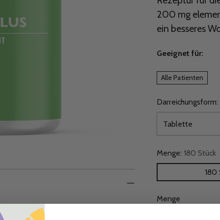
Rezeptur für di
200 mg element
ein besseres W
Geeignet für:
Alle Patienten
Darreichungsform:
Menge:
180 Stück
180 
Menge
iefert pro Tablette 200 mg elementares
Menge
m. Dieses Supplement erfüllt die