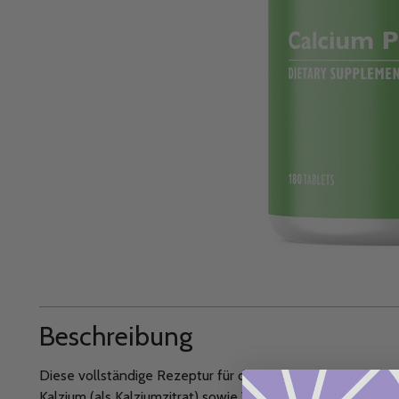
Beschreibung
Diese vollständige Rezeptur für die Knochengesundheit l
Kalzium (als Kalziumzitrat) sowie Vitamin D3 und Magnesiu