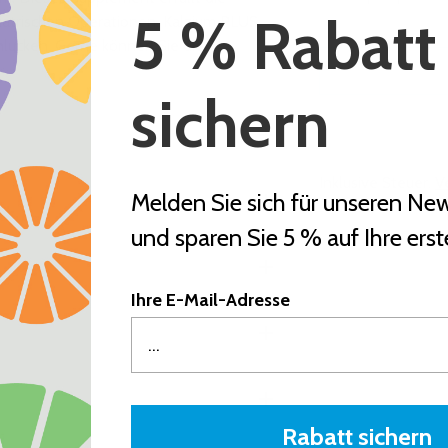
5 % Rabatt
iatrischen Operationen. Kalzium PLUS
chlucken. Gerne können Sie die
sichern
Inklusive Steuer.
V
Melden Sie sich für unseren New
und sparen Sie 5 % auf Ihre erst
Produkt
in
den
Ihre E-Mail-Adresse
Warenkorb
legen
Rabatt sichern