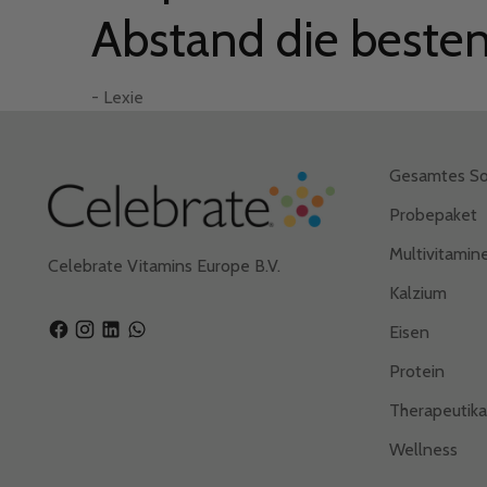
Abstand die besten
- Jennifer M.
– Candis T.
– Gordon E.
- Lexie
– Brooke F.
- Lexie
Gesamtes So
Probepaket
Multivitamin
Celebrate Vitamins Europe B.V.
Kalzium
Eisen
Protein
Therapeutik
Wellness