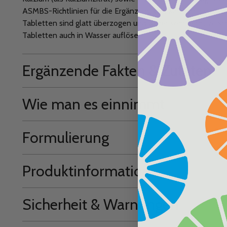
ASMBS-Richtlinien für die Ergänzung von Kalzium nach bar
Tabletten sind glatt überzogen und daher sehr leicht zu s
Tabletten auch in Wasser auflösen.
Ergänzende Fakten & Zutaten
Wie man es einnimmt
Formulierung
Produktinformation
Sicherheit & Warnungen