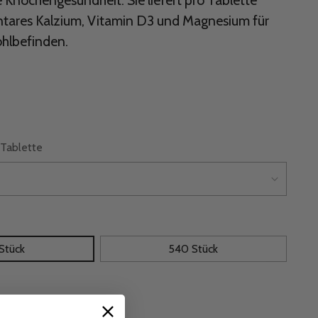
e Knochengesundheit. Sie liefert pro Tablette
ares Kalzium, Vitamin D3 und Magnesium für
ohlbefinden.
Tablette
Stück
540 Stück