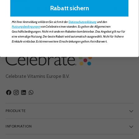
Kontakt
Rabatt sichern
Für Fragen oder weitere Informationen, kontaktieren Sie
uns bitte
Mit Ihrer Anmeldung erklären Sie sich mit der
Datenschutzerklärung
und den
Nutzungsbedingungen
von Celebrate einverstanden. Es gelten die Allgemeinen
Geschäftsbedingungen. Nicht mit anderen Rabatten kombinierbar. Das Angebot gilt nur für
eine einmalige Nutzung. Der beste Rabatt wird automatisch ausgewählt. Nicht für frühere
Einkäufe einlösbar. Es können weitere Einschränkungen gelten. Kein Barwert.
Celebrate Vitamins Europe B.V.
PRODUKTE
INFORMATION