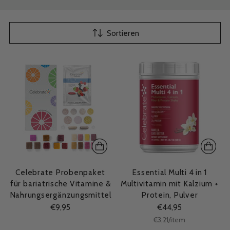
Sortieren
Celebrate Probenpaket
Essential Multi 4 in 1
für bariatrische Vitamine &
Multivitamin mit Kalzium +
Nahrungsergänzungsmittel
Protein, Pulver
€9,95
€44,95
Stückpreis
per
€3,21
/
item