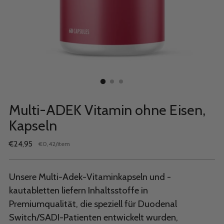
Multi-ADEK Vitamin ohne Eisen,
Kapseln
Regulärer
€24,95
per
€0,42
/
item
Stückpreis
Preis
Unsere Multi-Adek-Vitaminkapseln und -
kautabletten liefern Inhaltsstoffe in
Premiumqualität, die speziell für Duodenal
Switch/SADI-Patienten entwickelt wurden,