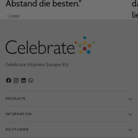
Abstand die besten."
d
li
- Lexie
– B
Celebrate Vitamins Europe B.V.
PRODUKTE
INFORMATION
RICHTLINIEN