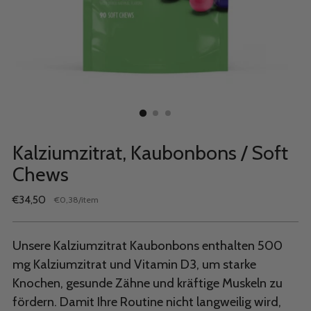
Kalziumzitrat, Kaubonbons / Soft
Chews
Regulärer
€34,50
per
€0,38
/
item
Stückpreis
Preis
Unsere Kalziumzitrat Kaubonbons enthalten 500
mg Kalziumzitrat und Vitamin D3, um starke
Knochen, gesunde Zähne und kräftige Muskeln zu
fördern. Damit Ihre Routine nicht langweilig wird,