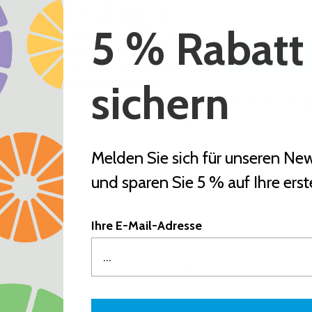
hsel unterstützt, Entzündungsmarker im
5 % Rabatt
erdem spielt Magnesium eine Rolle bei
nd Vitamin-D-Spiegel. Magnesium kann
esium kann zur Entstehung von Migräne
 Kapsel ist vegan und glutenfrei.
sichern
Inklusive Steuer.
V
Produkt
in
Melden Sie sich für unseren New
den
und sparen Sie 5 % auf Ihre erst
Warenkorb
legen
Ihre E-Mail-Adresse