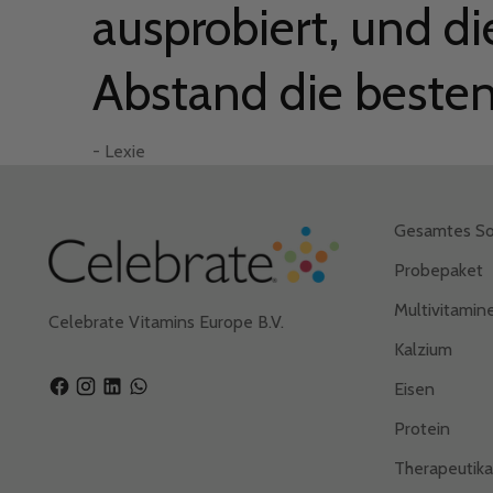
ausprobiert, und di
– Elizabeth
– Elizabeth
Abstand die besten
- Jennifer M.
– Candis T.
– Gordon E.
- Lexie
– Brooke F.
- Lexie
Gesamtes So
Probepaket
Multivitamin
Celebrate Vitamins Europe B.V.
Kalzium
Eisen
Protein
Therapeutik