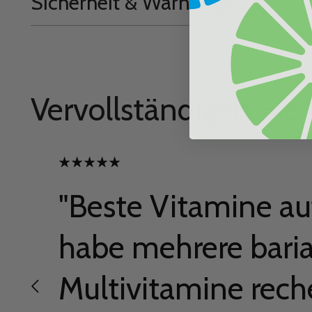
Sicherheit & Warnungen
Vervollständigen Sie 
"Beste Vitamine au
habe mehrere baria
Multivitamine rech