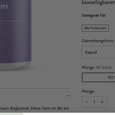
bioverfügbarem
Geeignet für:
Alle Patienten
Darreichungsform:
Menge:
90 Stück
90 
Menge
Menge
ium Bisglycinat: Diese Form ist die am
trischen Eingriff. Magnesium wirkt sich