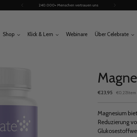
240.000+ Menschen vertrauen uns
Shop
Klick & Lern
Webinare
Über Celebrate
Magne
Regulärer
€23,95
per
€0,27
/
item
Stückpreis
Preis
Magnesium biete
Reduzierung vo
Glukosestoffwe