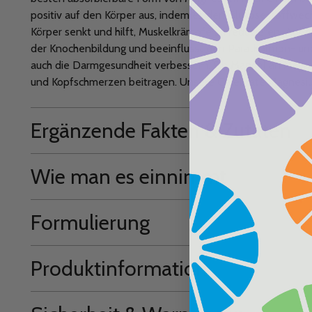
positiv auf den Körper aus, indem es den Glukosestoffwec
Körper senkt und hilft, Muskelkrämpfe zu reduzieren. Auß
der Knochenbildung und beeinflusst den Parathormon- u
auch die Darmgesundheit verbessern. Ein Mangel an Magn
und Kopfschmerzen beitragen. Unsere Celebrate Magnesium
Ergänzende Fakten & Zutaten
Wie man es einnimmt
Formulierung
Produktinformation