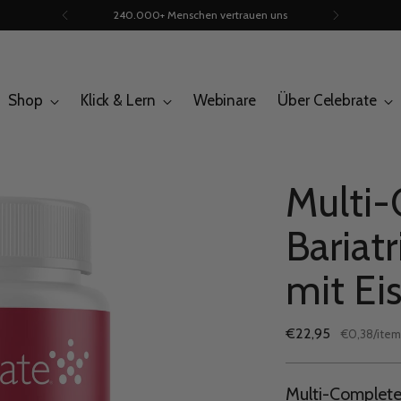
240.000+ Menschen vertrauen uns
Shop
Klick & Lern
Webinare
Über Celebrate
Multi-
Bariat
mit Ei
Regulärer
€22,95
per
€0,38
/
item
Stückpreis
Preis
Multi-Complete 