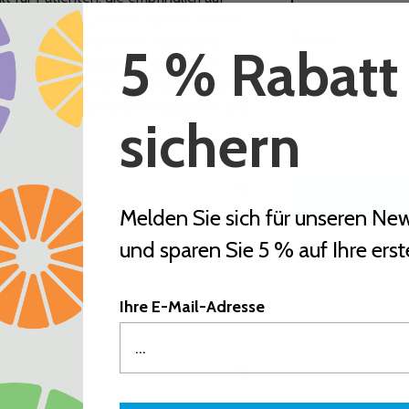
rträglichkeit aufteilen müssen. Dieses
Menge
 Multivitamin- und Eisen- Ergänzung
5 % Rabatt
imale Bioverfügbarkeit, da wir jede
Menge
 haben, um das Zusammenspiel und die
en Geschmacksrichtungen Waldbeere und
sichern
Melden Sie sich für unseren New
und sparen Sie 5 % auf Ihre erst
Inklusive Steuer.
V
Produkt
Ihre E-Mail-Adresse
in
den
Warenkorb
legen