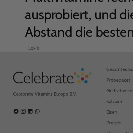
ausprobiert, und di
– Elizabeth
– Elizabeth
Abstand die besten
- Jennifer M.
– Candis T.
– Gordon E.
- Lexie
– Brooke F.
- Lexie
Gesamtes So
Probepaket
Multivitamin
Celebrate Vitamins Europe B.V.
Kalzium
Eisen
Protein