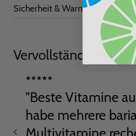
Sicherheit & Warnungen
Vervollständigen Sie 
"Beste Vitamine au
habe mehrere baria
Multivitamine rech