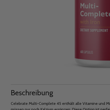
Beschreibung
Celebrate Multi-Complete 45 enthält alle Vitamine und Min
müssen nur noch Kalzium ergänzen. Diese Option ist perfek