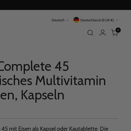
Sprache
Währung
Deutsch
Deutschland (EUR €)
0
Complete 45
risches Multivitamin
sen, Kapseln
45 mit Eisen als Kapsel oder Kautablette. Die