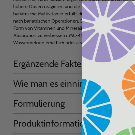
höhere Dosen reagieren und die Dosierung zur besseren Ve
bariatrische Multivitamin erfüllt die ASMBS-Richtlinien für
nach bariatrischen Operationen. Diese Rezeptur bietet max
Form von Vitaminen und Mineralien sorgfältig ausgewählt
Absorption zu verbessern. MC-45 Kautabletten sind in d
Wassermelone erhältlich oder als Kapsel.
Ergänzende Fakten & Zutaten
Wie man es einnimmt
Formulierung
Produktinformation