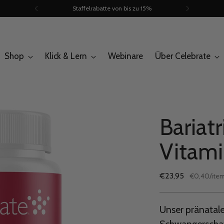
Staffelrabatte von bis zu 15%
Shop
Klick & Lern
Webinare
Über Celebrate
Bariat
Vitami
Regulärer
€23,95
per
€0,40
/
ite
Stückpreis
Preis
Unser pränatale