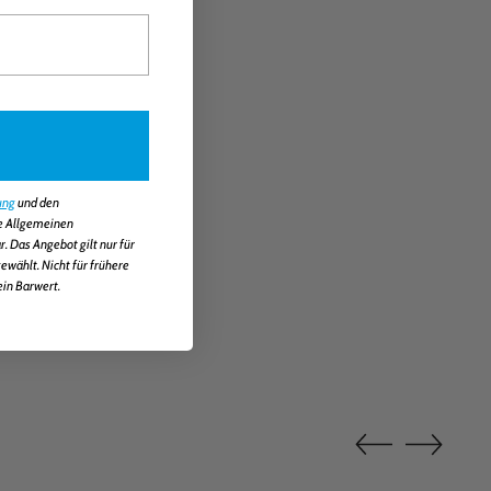
ung
und den
ie Allgemeinen
 Das Angebot gilt nur für
wählt. Nicht für frühere
ein Barwert.