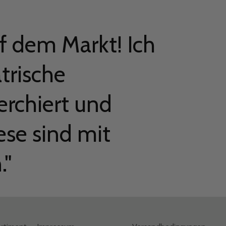
f dem Markt! Ich
trische
erchiert und
ese sind mit
."