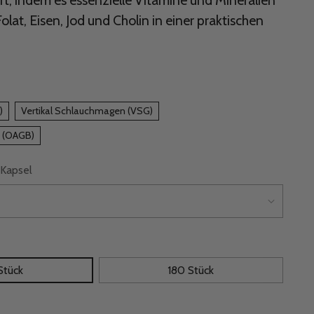
, indem es essenzielle Vitamine und Mineralien
olat, Eisen, Jod und Cholin in einer praktischen
)
Vertikal Schlauchmagen (VSG)
 (OAGB)
Kapsel
Stück
180 Stück