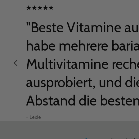
"Beste Vitamine au
habe mehrere baria
Multivitamine rech
ausprobiert, und di
– Elizabeth
– Elizabeth
Abstand die besten
- Jennifer M.
– Candis T.
– Gordon E.
- Lexie
– Brooke F.
- Lexie