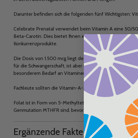
Darunter befinden sich die folgenden fünf Wichtigsten: Vita
Celebrate Prenatal verwendet beim Vitamin A eine 50/50
Beta-Carotin. Dies bietet Ihnen eine qualitativ hochwerti
Konkurrenzprodukte.
Die Dosis von 1.500 mcg liegt deutlich unter der tolerier
für die Schwangerschaft, ist aber hoch genug, um bariatris
besonderem Bedarf an Vitaminen und Mineralstoffen gere
Fachleute sollten die Vitamin-A-Aufnahme dennoch sorgfä
Folat ist in Form von 5-Methyltetrahydrofolat enthalten, w
Genmutation MTHFR sind, bevorzugt empfohlen wird.
Ergänzende Fakten & Zutaten