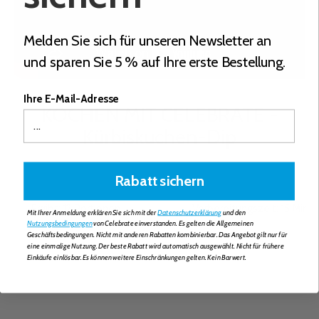
Melden Sie sich für unseren Newsletter an
und sparen Sie 5 % auf Ihre erste Bestellung.
Ihre E-Mail-Adresse
KOCHEN MIT CELEBRATE -
Kürbiskuchen-Dip
Rabatt sichern
Ergibt: 12 Portionen
Vorbereitungszeit: 15 Minu
Mit Ihrer Anmeldung erklären Sie sich mit der
Datenschutzerklärung
und den
Nutzungsbedingungen
von Celebrate einverstanden. Es gelten die Allgemeinen
Geschäftsbedingungen. Nicht mit anderen Rabatten kombinierbar. Das Angebot gilt nur für
eine einmalige Nutzung. Der beste Rabatt wird automatisch ausgewählt. Nicht für frühere
Einkäufe einlösbar. Es können weitere Einschränkungen gelten. Kein Barwert.